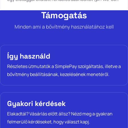
ad át a SimplePay-nek, hanem a rendelés kulcsát (pl.:
Támogatás
wc_order_q6MXBjFKQwm7B), amely teljesen egyedi.
Minden ami a bővítmény használatához kell
Így használd
Részletes útmutatók a SimplePay szolgáltatás, illetve a
bővítmény beállításának, kezelésének menetéről.
Gyakori kérdések
Elakadtál? Vásárlás előtt állsz? Nézd meg a gyakran
felmerülő kérdéseket, hogy választ kapj.