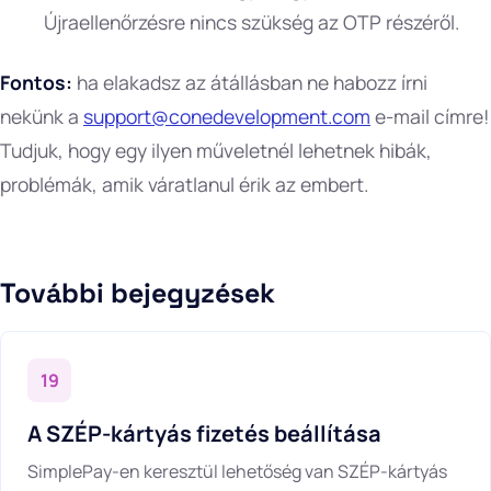
Újraellenőrzésre nincs szükség az OTP részéről.
Fontos:
ha elakadsz az átállásban ne habozz írni
nekünk a
support@conedevelopment.com
e-mail címre!
Tudjuk, hogy egy ilyen műveletnél lehetnek hibák,
problémák, amik váratlanul érik az embert.
További bejegyzések
19
A SZÉP-kártyás fizetés beállítása
SimplePay-en keresztül lehetőség van SZÉP-kártyás