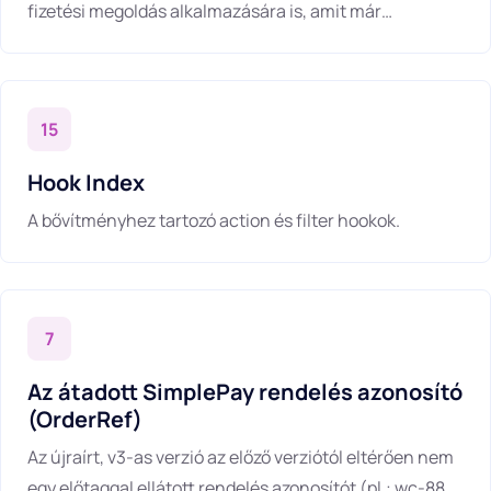
fizetési megoldás alkalmazására is, amit már
bővítményünk is támogat.
15
Hook Index
A bővítményhez tartozó action és filter hookok.
7
Az átadott SimplePay rendelés azonosító
(OrderRef)
Az újraírt, v3-as verzió az előző verziótól eltérően nem
egy előtaggal ellátott rendelés azonosítót (pl.: wc-889)