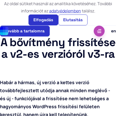
Az oldal sütiket használ az analitika követéséhez. További
információt az
adatvédelemben
találsz.
Elfogadás
Elutasítás
Tovább a tartalomra
en
A bővítmény frissítése
a v2-es verzióról v3-ra
Habár a hármas, új verzió a kettes verzió
továbbfejlesztett utódja annak minden meglévő -
és új - funkciójával a frissítése nem lehetséges a
hagyományos WordPress frissítési felületen
keresztül, hanem újra kell telepítenünk.