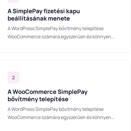
A SimplePay fizetési kapu
beállításának menete
A WordPress SimplePay bővítmény telepítése
WooCommerce számára egyszerűen és könnyen
izetési Elfogadóhely webcíme] felhasználói ad
véghez vihető.
ay Adatkezelési tájékoztatóban, az alábbi lin
2
A WooCommerce SimplePay
bővítmény telepítése
A WordPress SimplePay bővítmény telepítése
WooCommerce számára egyszerűen és könnyen
([Company address]) in the user database of 
véghez vihető.