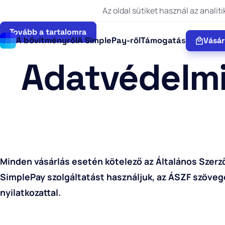
Az oldal sütiket használ az anali
Tovább a tartalomra
Vásár
A bővítményről
A SimplePay-ről
Támogatás
Adatvédelmi
Minden vásárlás esetén kötelező az Általános Szerző
SimplePay szolgáltatást használjuk, az ÁSZF szövegé
nyilatkozattal.