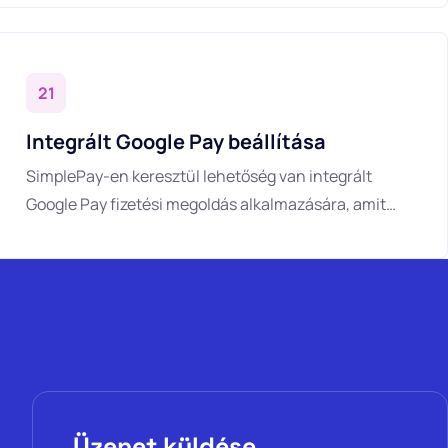
in the SimplePay Privacy Policy can be found 
21
Integrált Google Pay beállítása
SimplePay-en keresztül lehetőség van integrált
Google Pay fizetési megoldás alkalmazására, amit
már bővítményünk is támogat.
Üzenet küldése