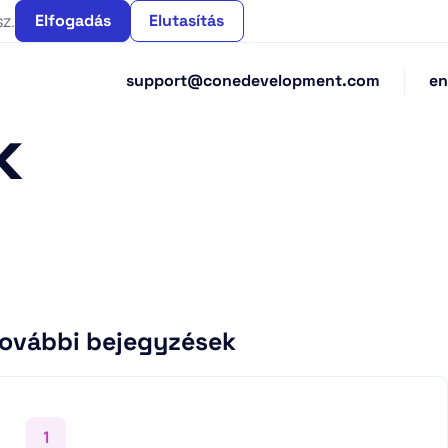
sz.
Elfogadás
Elutasítás
support@conedevelopment.com
en
k
ovábbi bejegyzések
1