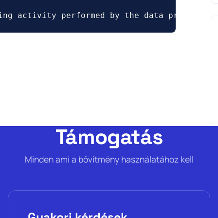
ing activity performed by the data processor 
Támogatás
Minden ami a bővítmény használatához kell
Gyakori kérdések