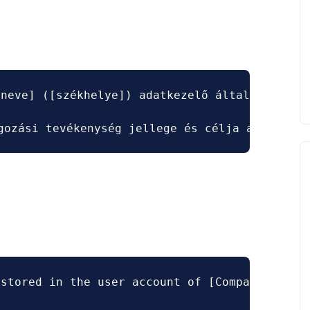
neve] ([székhelye]) adatkezelő által a(z) [F
gozási tevékenység jellege és célja a SimpleP
stored in the user account of [Company Name] 