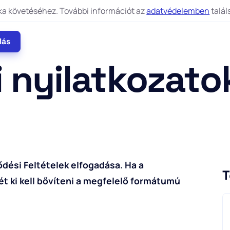
tika követéséhez. További információt az
adatvédelemben
talál
lás
 nyilatkozato
dési Feltételek elfogadása. Ha a
T
t ki kell bővíteni a megfelelő formátumú