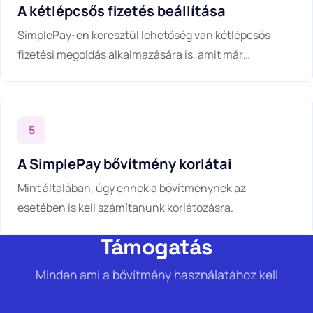
A kétlépcsős fizetés beállítása
SimplePay-en keresztül lehetőség van kétlépcsős
fizetési megoldás alkalmazására is, amit már
bővítményünk is támogat.
5
A SimplePay bővítmény korlátai
Mint általában, úgy ennek a bővítménynek az
esetében is kell számítanunk korlátozásra.
Támogatás
Minden ami a bővítmény használatához kell